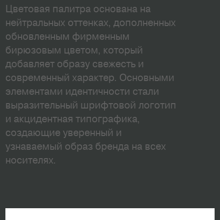
Цветовая палитра основана на
нейтральных оттенках, дополненных
обновленным фирменным
бирюзовым цветом, который
добавляет образу свежесть и
современный характер. Основными
элементами идентичности стали
выразительный шрифтовой логотип
и акцидентная типографика,
создающие уверенный и
узнаваемый образ бренда на всех
носителях.