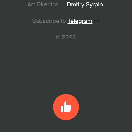
Art Director —
Dmitry Syrpin
Subscribe to
Telegram
👀
© 2026