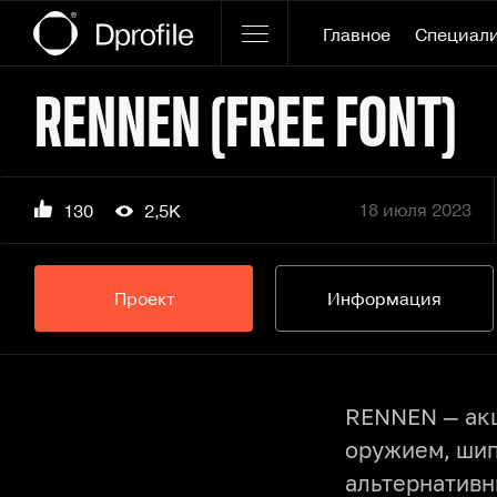
Главное
Специал
RENNEN (FREE FONT)
18 июля 2023
130
2,5K
Проект
Информация
RENNEN — акц
оружием, шип
альтернативн