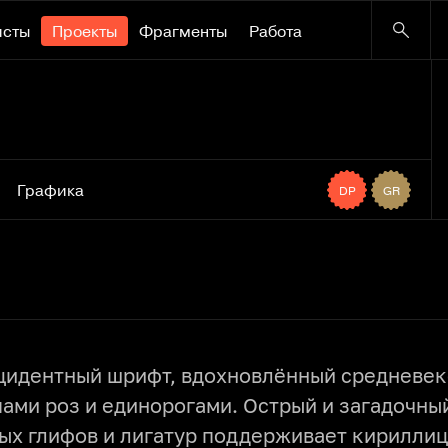
исты
Проекты
Фрагменты
Работа
Графика
DP
GR
идентный шрифт, вдохновлённый средневек
ами роз и единорогами. Острый и загадочны
ых глифов и лигатур поддерживает кириллиц