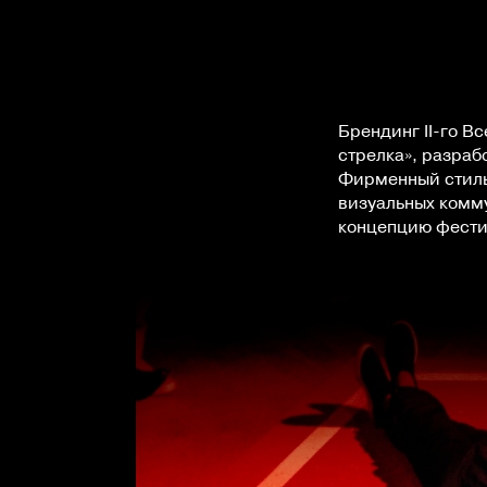
Брендинг II-го В
стрелка», разраб
Фирменный стиль
визуальных комму
концепцию фести