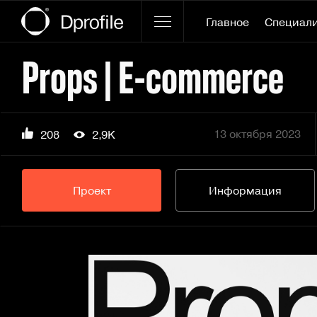
Главное
Специал
Props | E-commerce
13 октября 2023
208
2,9K
Проект
Информация