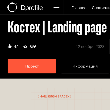
Главное
Специал
Костех | Landing page
12 ноября 2023
42
866
Проект
Информация