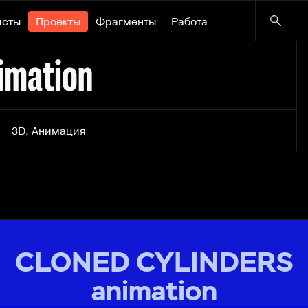
исты
Проекты
Фрагменты
Работа
imation
3D
,
Анимация
CLONED CYLINDERS
animation