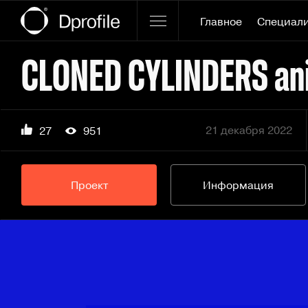
Главное
Специал
CLONED CYLINDERS an
21 декабря 2022
27
951
Проект
Информация