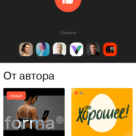
Оценили
От автора
Новый