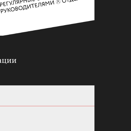
тации