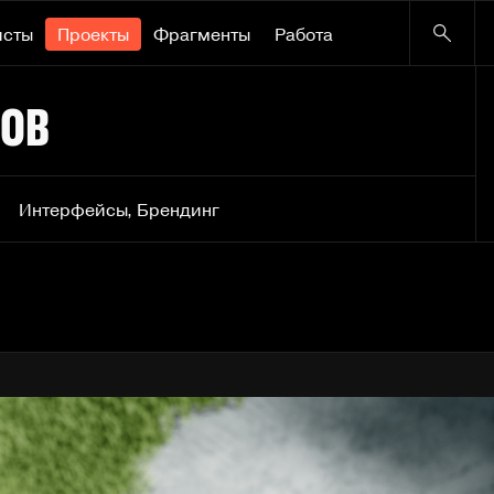
исты
Проекты
Фрагменты
Работа
тов
Интерфейсы
,
Брендинг