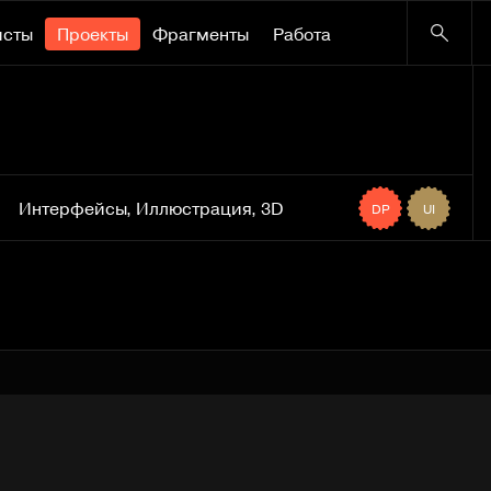
исты
Проекты
Фрагменты
Работа
Интерфейсы
,
Иллюстрация
,
3D
DP
UI