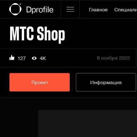
Главное
Специал
МТС Shop
8 ноября 2022
127
4K
Проект
Информация