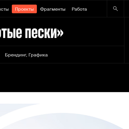
исты
Проекты
Фрагменты
Работа
отые пески»
Брендинг
,
Графика