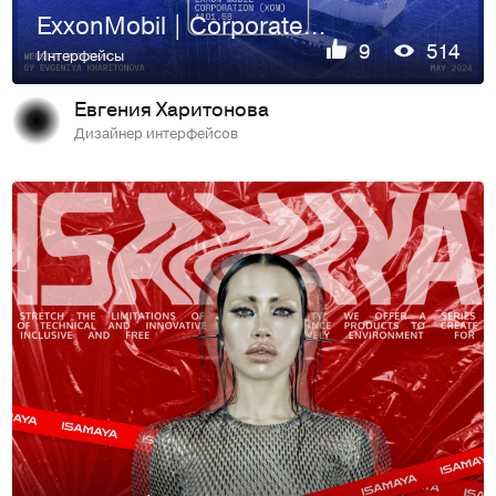
ExxonMobil | Corporate website redesign
9
514
Интерфейсы
Евгения Харитонова
Дизайнер интерфейсов