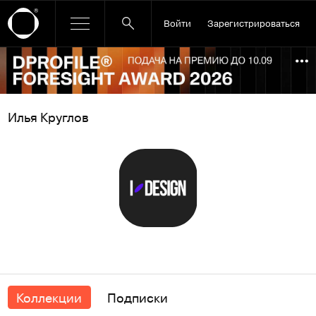
Войти
Зарегистрироваться
Ссылка баннера
По
Илья Круглов
Коллекции
Подписки