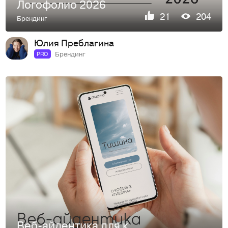
Логофолио 2026
21
204
Брендинг
Юлия Преблагина
Брендинг
PRO
Веб-айдентика для кофейни «Тишина»