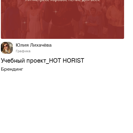
3
81
Юлия Лихачёва
Графика
Учебный проект_HOT HORIST
Брендинг