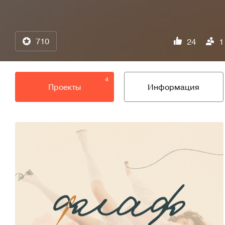
710
24
1
4
Проекты
Информация