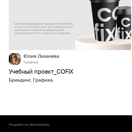
7
317
Юлия Лихачёва
Графика
Учебный проект_COFIX
Брендинг
,
Графика
Разработка
Wemakefab
.