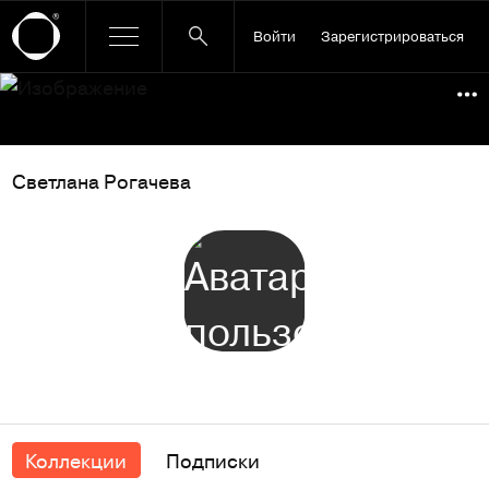
Войти
Зарегистрироваться
Ссылка баннера
По
Светлана Рогачева
Коллекции
Подписки