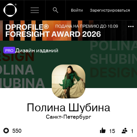
Войти
Зарегистрироваться
Ссылка баннера
По
Дизайн изданий
PRO
Полина Шубина
Санкт-Петербург
550
15
1