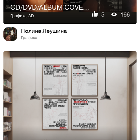
CD/DVD/ALBUM COVER [ обложка альбома ]
5
166
Графика
,
3D
Полина Леушина
Графика