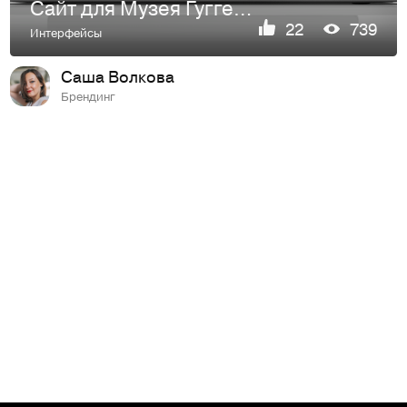
Сайт для Музея Гуггенхайма // Landing Museum on Tilda
22
739
Интерфейсы
Саша Волкова
Брендинг