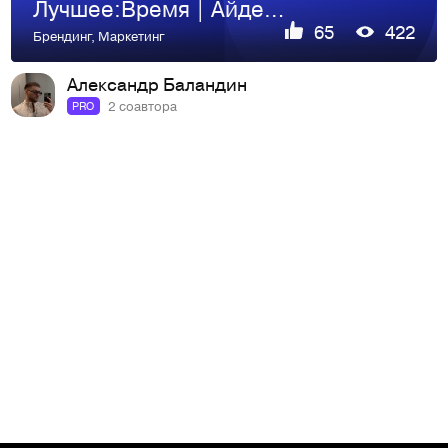
Лучшее:Время | Айдентика подкаста
65
422
Брендинг
,
Маркетинг
Александр Баландин
2 соавтора
PRO