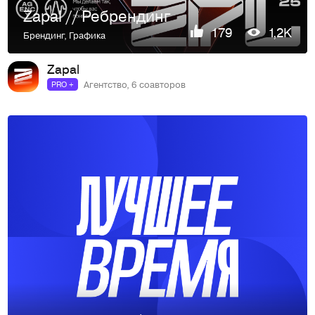
Zapal // Ребрендинг
179
1,2K
Брендинг
,
Графика
Zapal
Агентство, 6 соавторов
PRO +