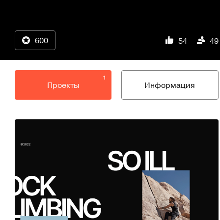
600
54
49
1
Проекты
Информация