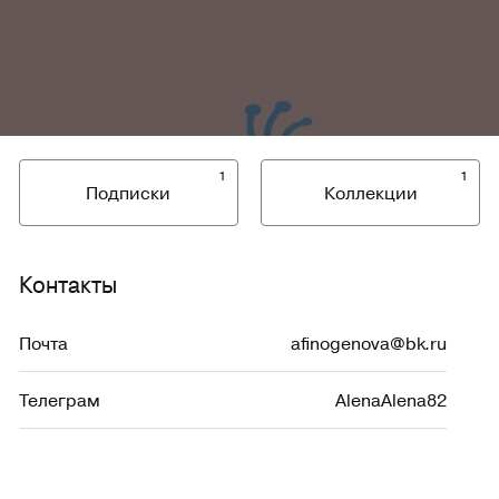
1
1
Подписки
Коллекции
Контакты
Почта
afinogenova@bk.ru
Телеграм
AlenaAlena82