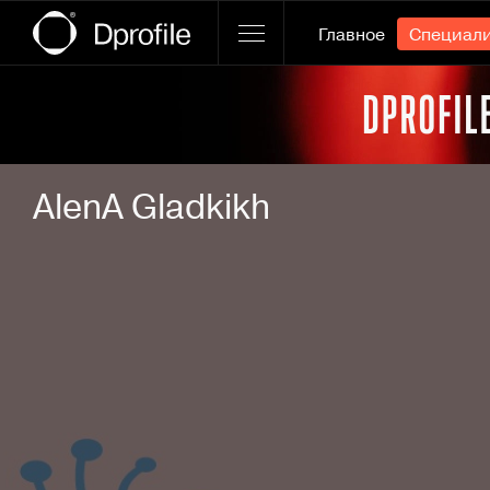
Главное
Специал
Ссылка баннера
AlenA Gladkikh