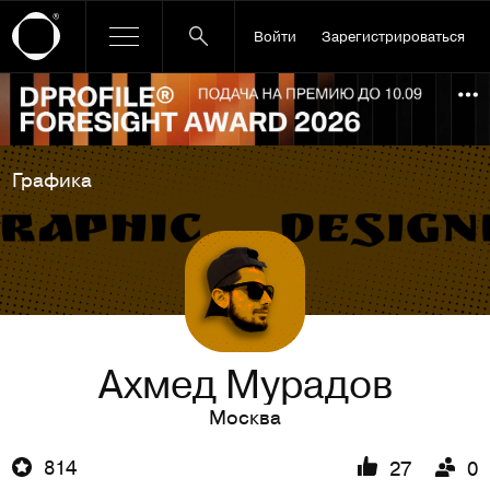
Войти
Зарегистрироваться
Ссылка баннера
По
Графика
Ахмед Мурадов
Москва
814
27
0