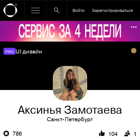
Войти
Зарегистрироваться
Ссылка баннера
По
UI дизайн
PRO
Аксинья Замотаева
Санкт-Петербург
786
104
1