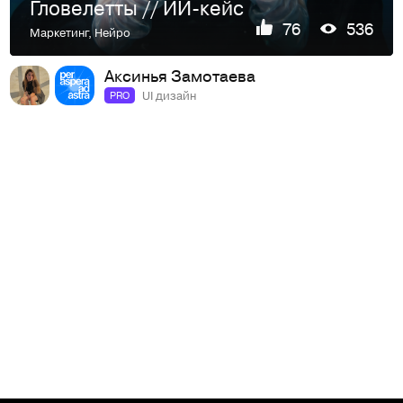
Гловелетты // ИИ-кейс
76
536
Маркетинг
,
Нейро
Аксинья Замотаева
UI дизайн
PRO