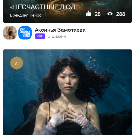
«НЕСЧАСТНЫЕ ЛЮДИ» ЛСП // Книга-треклист альбома
28
288
Брендинг
,
Нейро
Аксинья Замотаева
UI дизайн
PRO
AI