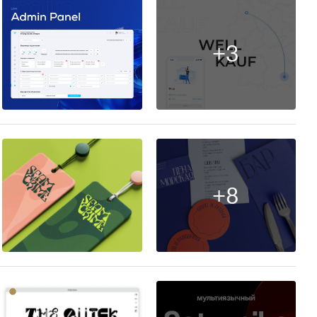
+3
13
+8
17