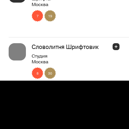
Москва
7
19
Словолитня Шрифтовик
Студия
Москва
8
30