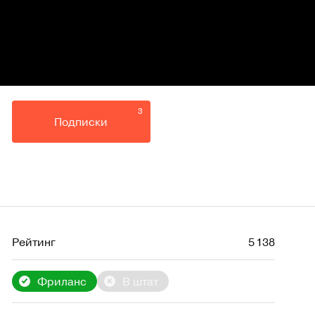
3
Подписки
Рейтинг
5 138
Фриланс
В штат