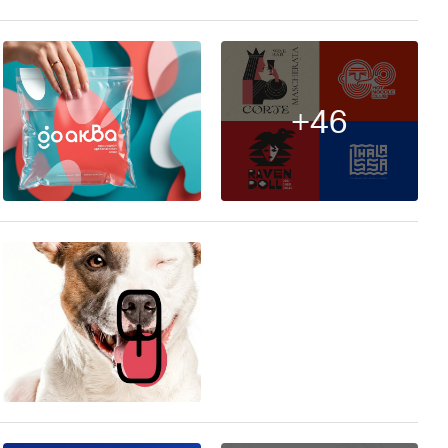
+46
45
20