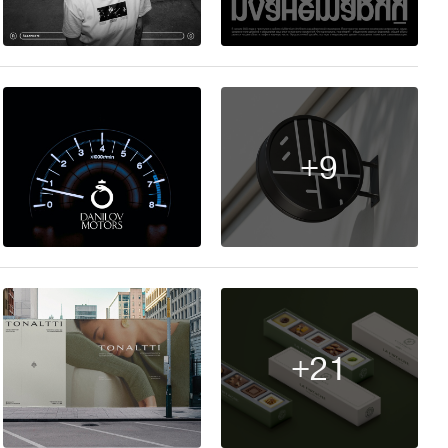
129
+9
29
+21
13