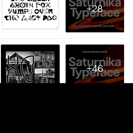
+28
64
+46
17
Сообщить о нарушениях