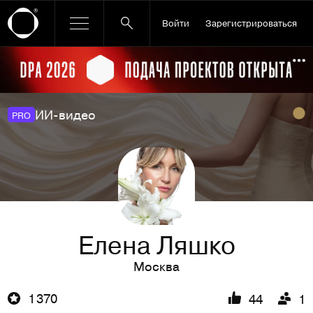
Войти
Зарегистрироваться
Ссылка баннера
По
ИИ-видео
PRO
Елена Ляшко
Москва
1 370
44
1