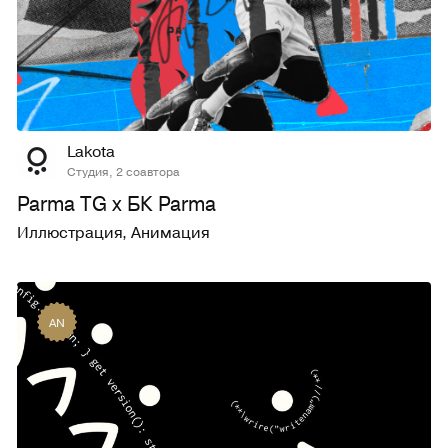
12
378
Lakota
Студия, 2 соавтора
Parma TG x БК Parma
Иллюстрация
,
Анимация
AN