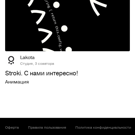
90
1,4K
Lakota
Студия, 3 соавтора
Stroki. С нами интересно!
Анимация
Оферта
Правила пользования
Политика конфиденциальности