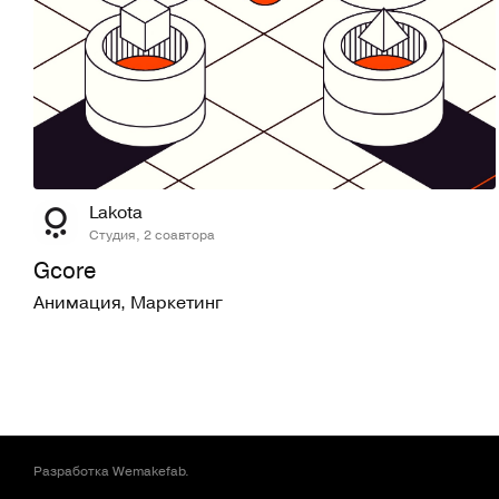
59
953
Lakota
Студия, 2 соавтора
Gcore
Анимация
,
Маркетинг
Разработка
Wemakefab
.