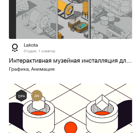
26
623
Lakota
Студия, 1 соавтор
Интерактивная музейная инсталляция для компании «Селигдар»
Графика
,
Анимация
AN
DPA