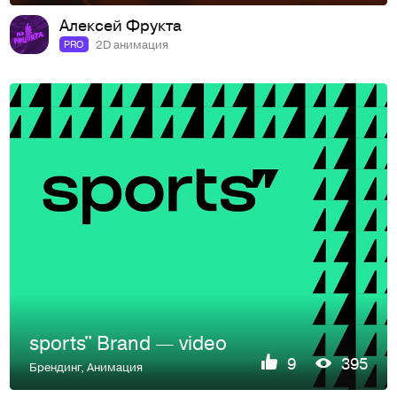
Алексей Фрукта
2D анимация
PRO
sports" Brand — video
9
395
Брендинг
,
Анимация