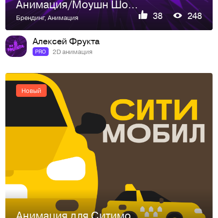
Анимация/Моушн Шоурил 2026
38
248
Брендинг
,
Анимация
Алексей Фрукта
2D анимация
PRO
Новый
Анимация для Ситимобил