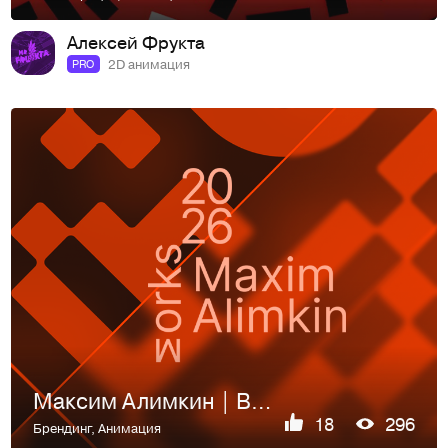
Алексей Фрукта
2D анимация
PRO
Максим Алимкин | BRND works 2026
18
296
Брендинг
,
Анимация