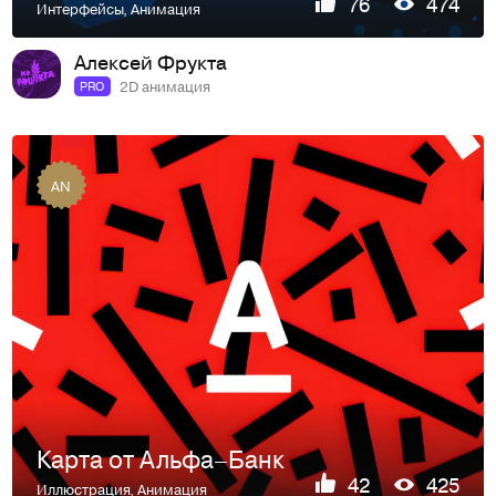
76
474
Интерфейсы
,
Анимация
Алексей Фрукта
2D анимация
PRO
AN
Карта от Альфа–Банк
42
425
Иллюстрация
,
Анимация