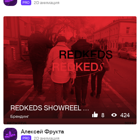
2D анимация
PRO
REDKEDS SHOWREEL 2021
8
424
Брендинг
Алексей Фрукта
2D анимация
PRO