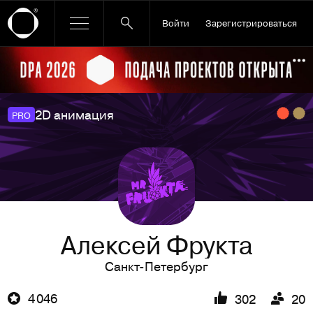
Войти
Зарегистрироваться
Ссылка баннера
По
2D анимация
PRO
Алексей Фрукта
Санкт-Петербург
4 046
302
20