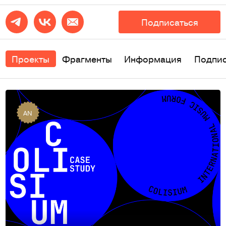
Подписаться
Проекты
Фрагменты
Информация
Подпи
AN