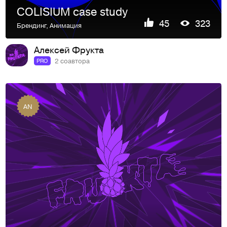
COLISIUM case study
45
323
Брендинг
,
Анимация
Алексей Фрукта
2 соавтора
PRO
AN