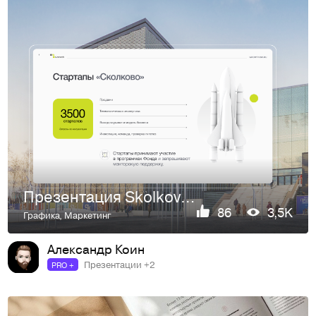
Презентация Skolkovo. Redesign
86
3,5K
Графика
,
Маркетинг
Александр Коин
Презентации +2
PRO +