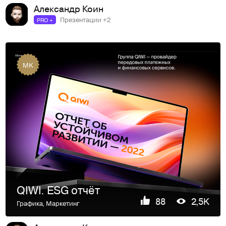
Александр Коин
Презентации +2
PRO +
MK
QIWI. ESG отчёт
88
2,5K
Графика
,
Маркетинг