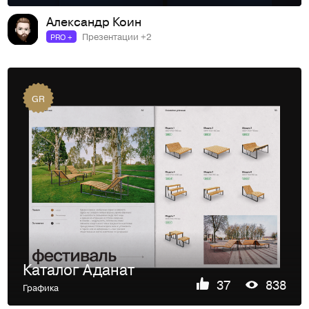
Александр Коин
Презентации +2
PRO +
GR
Каталог Аданат
37
838
Графика