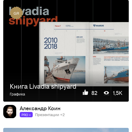
GR
Книга Livadia shipyard
82
1,5K
Графика
Александр Коин
Презентации +2
PRO +