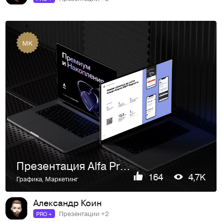
MK
Презентация Alfa Premium
164
4,7K
Графика
,
Маркетинг
Александр Коин
Презентации +2
PRO +