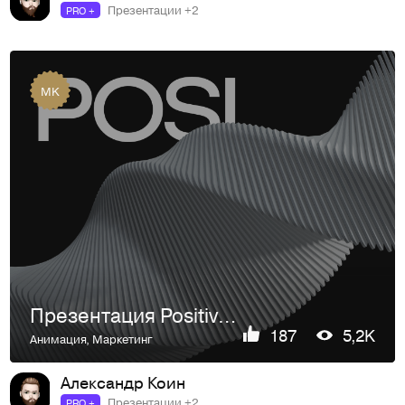
Презентации +2
PRO +
MK
Презентация Positive technologies
187
5,2K
Анимация
,
Маркетинг
Александр Коин
Презентации +2
PRO +