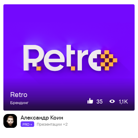
Retro
35
1,1K
Брендинг
Александр Коин
Презентации +2
PRO +