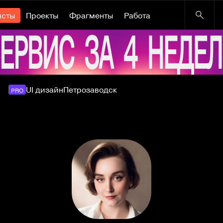
исты
Проекты
Фрагменты
Работа
UI дизайн
Петрозаводск
PRO