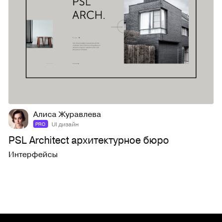
16
292
Алиса Журавлева
UI дизайн
PRO
PSL Architect архитектурное бюро
Интерфейсы