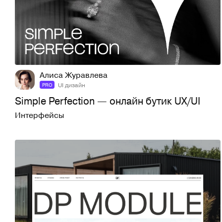
7
102
Алиса Журавлева
UI дизайн
PRO
Simple Perfection — онлайн бутик UX/UI
Интерфейсы