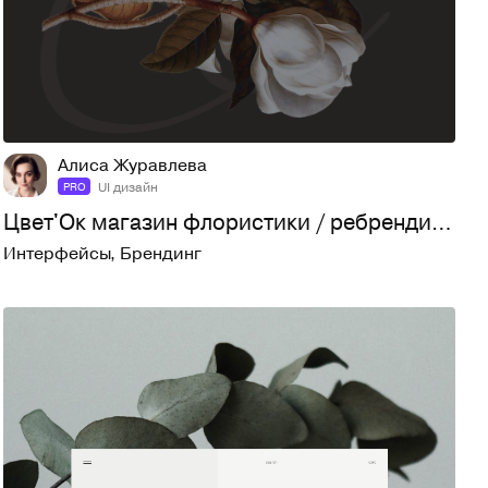
8
148
Алиса Журавлева
UI дизайн
PRO
Цвет'Ок магазин флористики / ребрендинг UI/UX
Интерфейсы
,
Брендинг