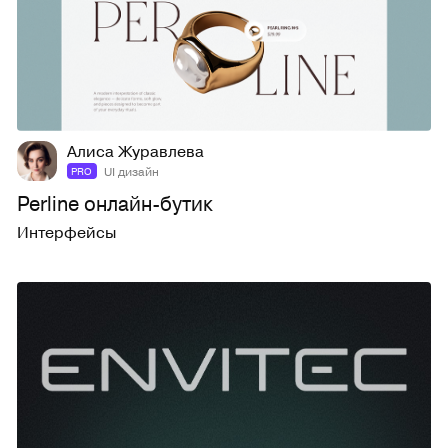
11
104
Алиса Журавлева
UI дизайн
PRO
Perline онлайн-бутик
Интерфейсы