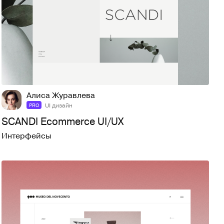
16
271
Алиса Журавлева
UI дизайн
PRO
SCANDI Ecommerce UI/UX
Интерфейсы