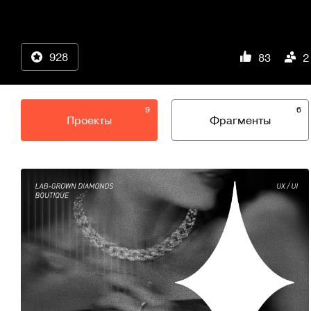
928
83
2
9
6
Проекты
Фрагменты