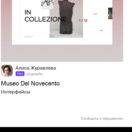
2
88
Алиса Журавлева
UI дизайн
PRO
Museo Del Novecento
Интерфейсы
Сообщить о нарушениях