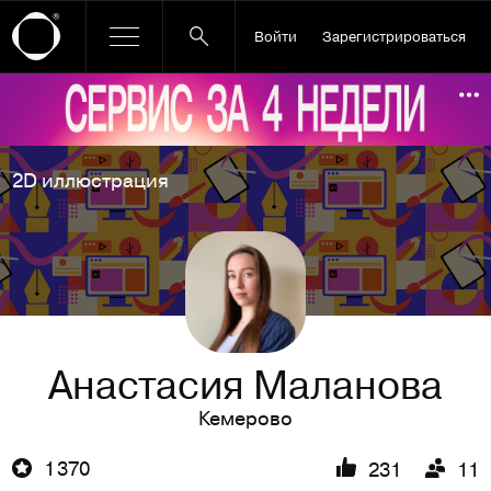
Войти
Зарегистрироваться
Ссылка баннера
По
2D иллюстрация
Анастасия Маланова
Кемерово
1 370
231
11