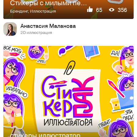
Стикеры с милыми персонажами-растениями для магазина суккулентов
65
356
Брендинг
,
Иллюстрация
Анастасия Маланова
2D иллюстрация
стикеры иллюстратора с леттерингом