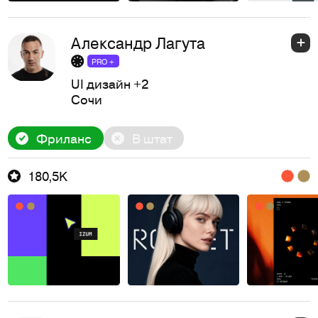
Александр Лагута
PRO +
UI дизайн
+2
Сочи
Фриланс
В штат
180,5K