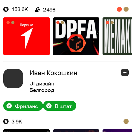
153,6K
2 498
Иван Кокошкин
UI дизайн
Белгород
Фриланс
В штат
3,9K