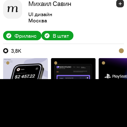
Михаил Савин
UI дизайн
Москва
Фриланс
В штат
3,8K
Даша Королёва
Дизайнер интерфейсов