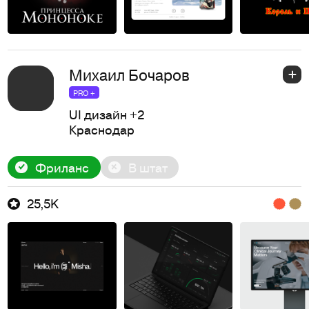
Михаил Бочаров
PRO +
UI дизайн
+2
Краснодар
Фриланс
В штат
25,5K