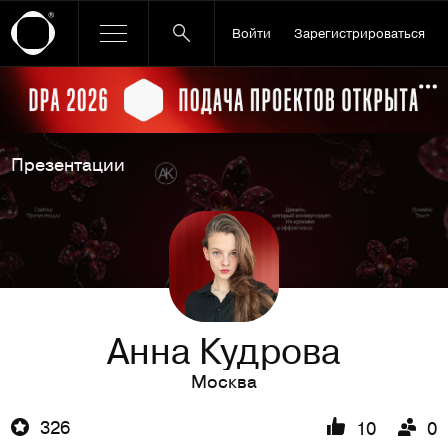
Войти
Зарегистрироваться
Ссылка баннера
По
Презентации
Анна Кудрова
Москва
326
10
0