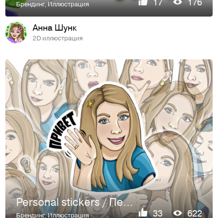
17
176
Брендинг
,
Иллюстрация
Анна Шунк
2D иллюстрация
Personal stickers / Персональный стикерпак / стикеры
33
622
Брендинг
,
Иллюстрация