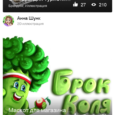
27
210
Брендинг
,
Иллюстрация
Анна Шунк
2D иллюстрация
Маскот для магазина правильного питания. Персонаж Брок Коля.