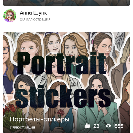
Анна Шунк
2D иллюстрация
Портреты-стикеры
23
665
Иллюстрация