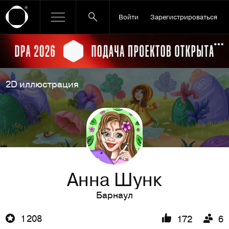
Войти
Зарегистрироваться
Ссылка баннера
По
2D иллюстрация
Анна Шунк
Барнаул
1 208
172
6