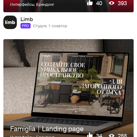
40
393
Интерфейсы
,
Брендинг
Limb
Студия, 1 соавтор
PRO
Famiglia | Landing page
34
288
Интерфейсы
,
Брендинг