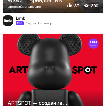
WIGO — Брендинг и веб-дизайн лизинговой компании
37
300
Интерфейсы
,
Брендинг
Limb
Студия, 1 соавтор
PRO
ARTSPOT — создание бренда и e-commerce сайта