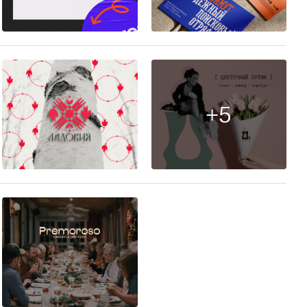
9
12
+5
25
8