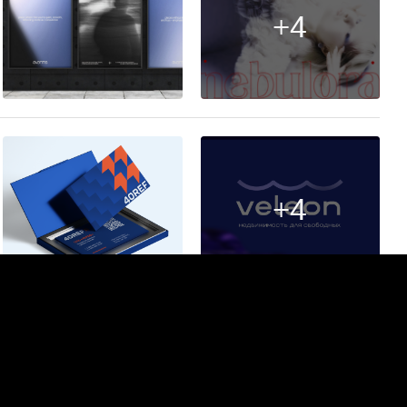
+4
22
+4
26
+17