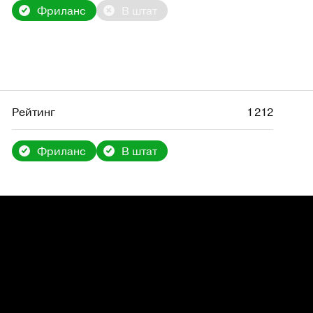
Фриланс
В штат
Рейтинг
1 212
Фриланс
В штат
Рейтинг
1 836
Подписчиков
47