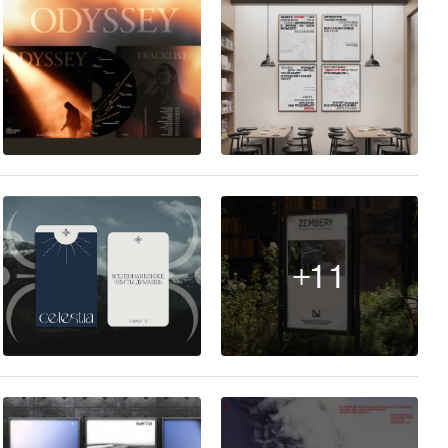
5
21
+11
21