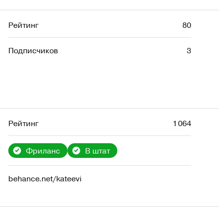
Рейтинг
80
Подписчиков
3
Рейтинг
1 064
Фриланс
В штат
behance.net/kateevi