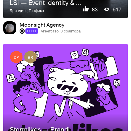
LSI — Event Identity & 3D Design
83
617
Брендинг
,
Графика
Moonsight Agency
Агентство, 3 соавтора
PRO +
DP
BR
Stormlikes — Branding, Mascots, Web Design