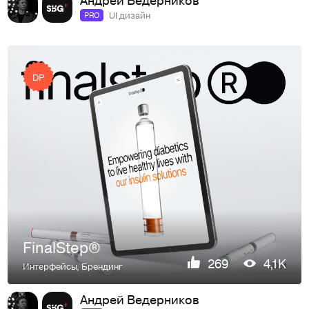
UI дизайн
PRO
DP
FinalStep®
269
4,1K
Интерфейсы
,
Брендинг
Андрей Ведерников