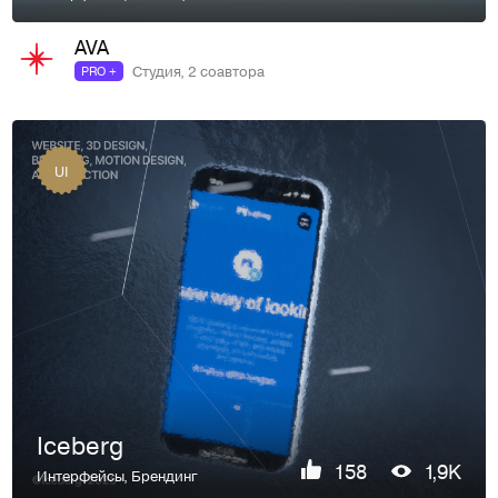
AVA
Студия, 2 соавтора
PRO +
UI
Iceberg
158
1,9K
Интерфейсы
,
Брендинг