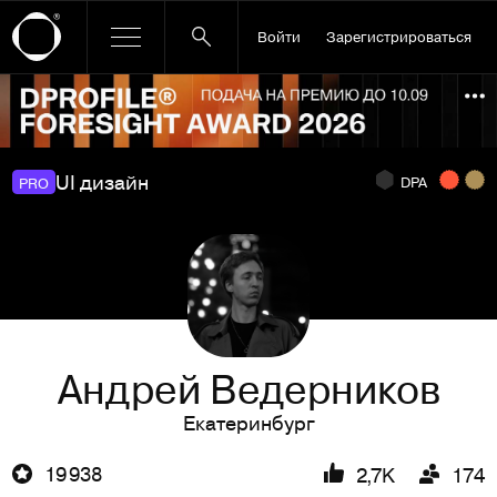
Войти
Зарегистрироваться
Ссылка баннера
По
UI дизайн
DPA
PRO
Андрей Ведерников
Екатеринбург
19 938
2,7K
174