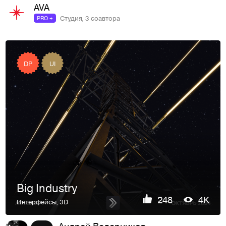
AVA
Студия, 3 соавтора
PRO +
DP
UI
Big Industry
248
4K
Интерфейсы
,
3D
Андрей Ведерников