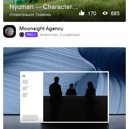
Nyuman — Character Design
170
685
Иллюстрация
,
Графика
Moonsight Agency
Агентство, 2 соавтора
PRO +