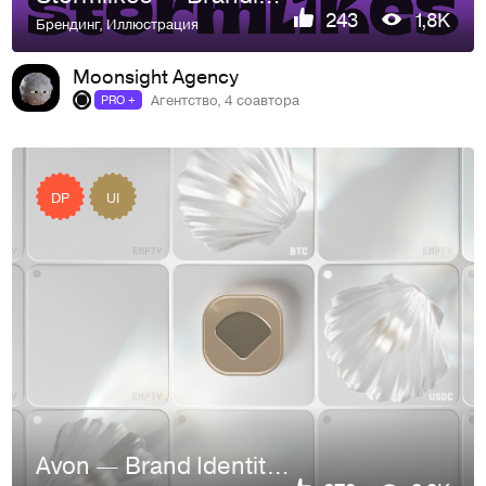
243
1,8K
Брендинг
,
Иллюстрация
Moonsight Agency
Агентство, 4 соавтора
PRO +
DP
UI
Avon — Brand Identity, 3D, Web, Product Design