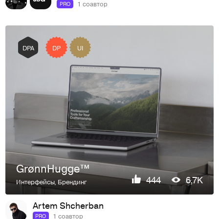
1 соавтор
PRO
DP
UI
DPA
GrønnHugge™
444
6,7K
Интерфейсы
,
Брендинг
Artem Shcherban
1 соавтор
PRO