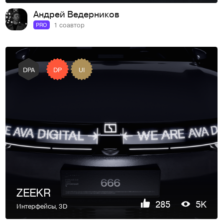
Андрей Ведерников
1 соавтор
PRO
DP
UI
DPA
ZEEKR
285
5K
Интерфейсы
,
3D