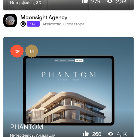
279
2,3K
Интерфейсы
,
3D
Moonsight Agency
Агентство, 3 соавтора
PRO +
DP
UI
PHANTOM
260
4,1K
Интерфейсы
,
Анимация