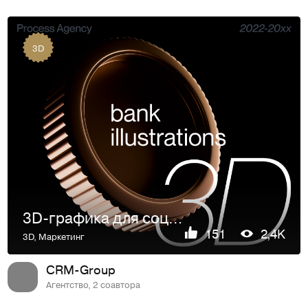
3D
3D-графика для социальных сетей банка
151
2,4K
3D
,
Маркетинг
CRM-Group
Агентство, 2 соавтора