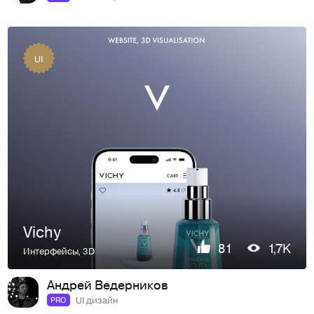
UI
Vichy
81
1,7K
Интерфейсы
,
3D
Андрей Ведерников
UI дизайн
PRO