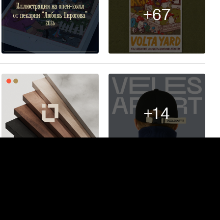
+67
9
+14
284
+5