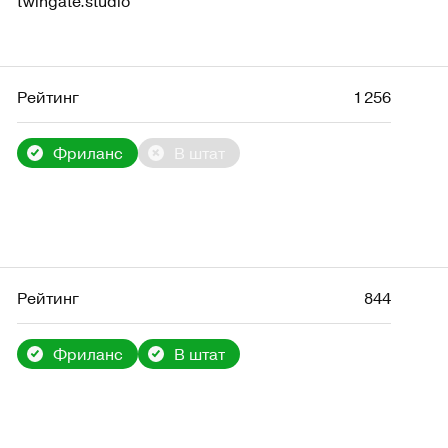
twingate.studio
Рейтинг
1 256
Фриланс
В штат
Рейтинг
844
Фриланс
В штат