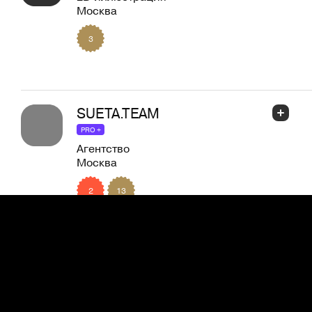
Москва
3
SUETA.TEAM
PRO +
Агентство
Москва
2
13
Мария Ким
UI дизайн
Челябинск