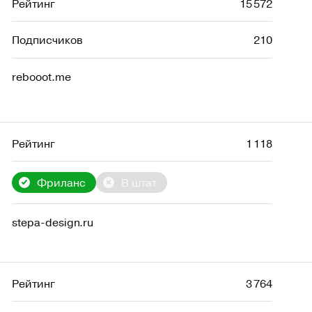
Рейтинг
15 572
Подписчиков
210
rebooot.me
Рейтинг
1 118
Фриланс
В штат
stepa-design.ru
Рейтинг
3 764