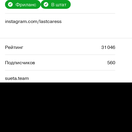
Фриланс
В штат
instagram.com/lastcaress
Рейтинг
31 046
Подписчиков
560
sueta.team
Рейтинг
1 146
Фриланс
В штат