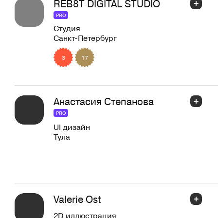
REB8T DIGITAL STUDIO
PRO
Студия
Санкт-Петербург
3
17
Анастасия Степанова
PRO
UI дизайн
Тула
Valerie Ost
2D иллюстрация