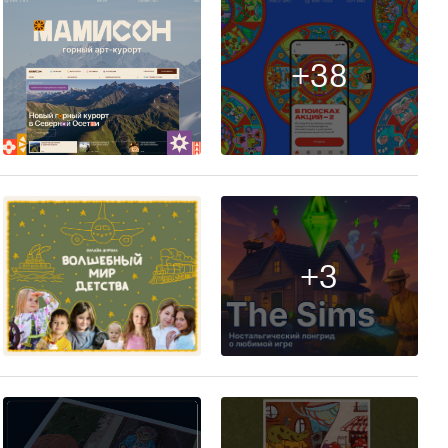
+38
19
+3
9