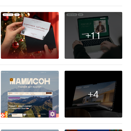
+11
3
+4
19