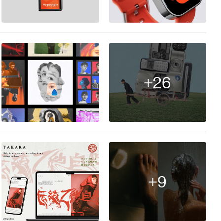
22
109
+26
16
+9
4