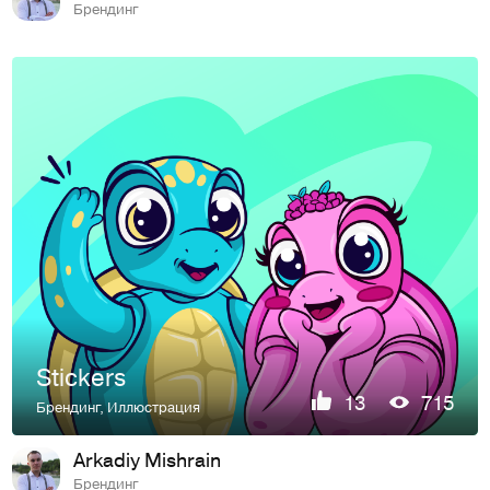
Брендинг
Stickers
13
715
Брендинг
,
Иллюстрация
Arkadiy Mishrain
Брендинг