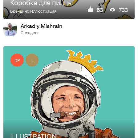
Коробка для пиццы
63
733
Брендинг
,
Иллюстрация
Arkadiy Mishrain
Брендинг
DP
IL
ILLUSTRATION