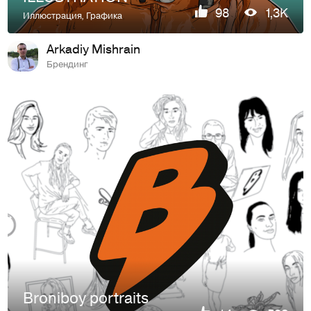
98
1,3K
Иллюстрация
,
Графика
Arkadiy Mishrain
Брендинг
Broniboy portraits