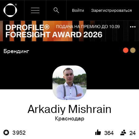
Войти
Зарегистрироваться
Ссылка баннера
По
Брендинг
Arkadiy Mishrain
Краснодар
3 952
364
24