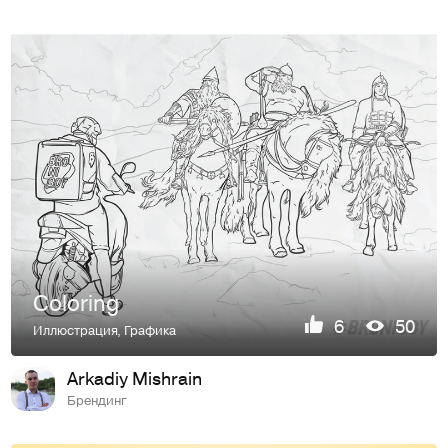
Coloring
6
50
Иллюстрация
,
Графика
Arkadiy Mishrain
Брендинг