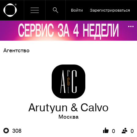
Войти
Зарегистрироваться
Ссылка баннера
По
Агентство
Arutyun & Calvo
Москва
308
0
0