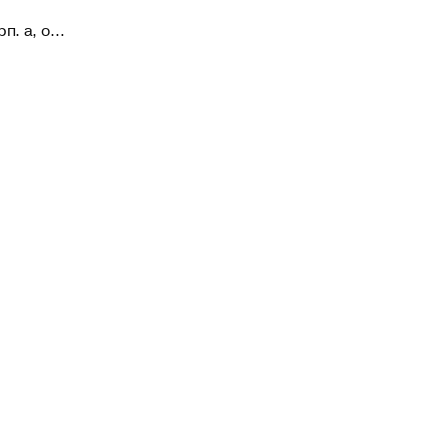
рп. а, офис 16