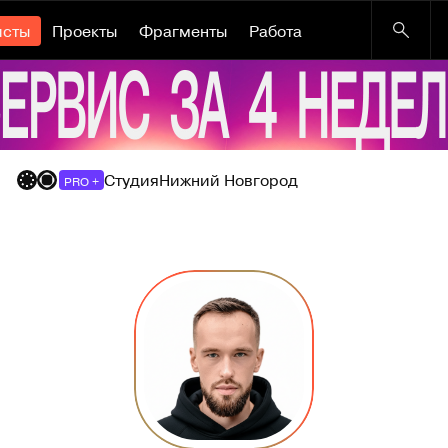
исты
Проекты
Фрагменты
Работа
Студия
Нижний Новгород
PRO +