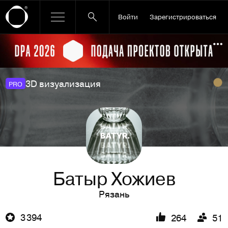
Войти
Зарегистрироваться
Ссылка баннера
По
3D визуализация
PRO
Батыр Хожиев
Рязань
3 394
264
51