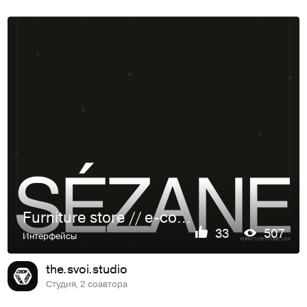
Furniture store // e-commerce design
33
507
Интерфейсы
the.svoi.studio
Студия, 2 соавтора