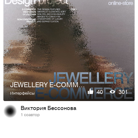
JEWELLERY E-COMMERCE // Pearl Whisper
40
301
Интерфейсы
Виктория Беccонова
1 соавтор