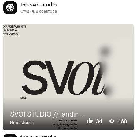
the.svoi.studio
Студия, 2 соавтора
SVOI STUDIO // landing page for course
34
468
Интерфейсы
the.svoi.studio