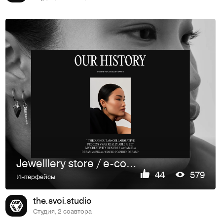
Jewelllery store / e-commerce design
44
579
Интерфейсы
the.svoi.studio
Студия, 2 соавтора