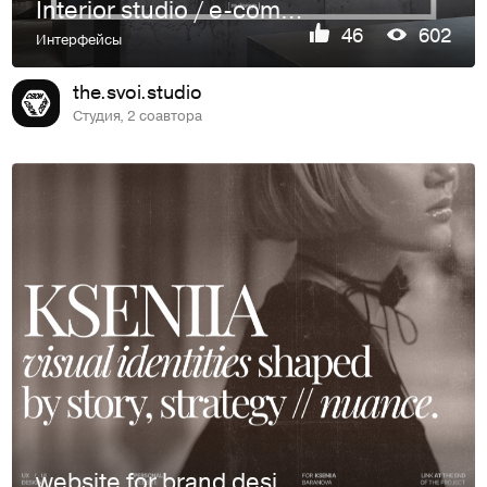
Interior studio / e-commerce design
46
602
Интерфейсы
the.svoi.studio
Студия, 2 соавтора
website for brand designer // kseniia