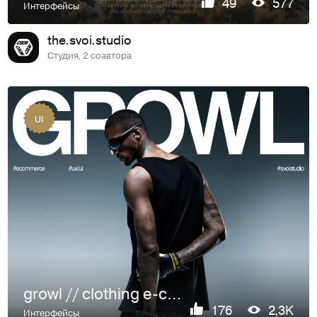
49
577
Интерфейсы
the.svoi.studio
Студия, 2 соавтора
UI
growl // clothing e-commerce
176
2,3K
Интерфейсы