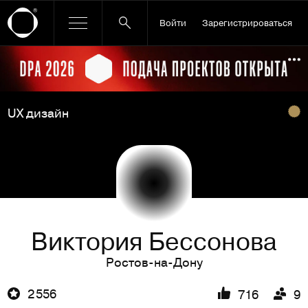
Войти
Зарегистрироваться
Ссылка баннера
По
UX дизайн
Виктория Беccонова
Ростов-на-Дону
2 556
716
9