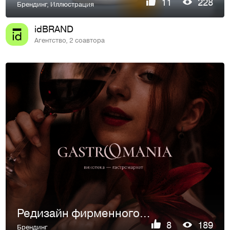
11
228
Брендинг
,
Иллюстрация
idBRAND
Агентство, 2 соавтора
Редизайн фирменного стиля для винотеки
8
189
Брендинг