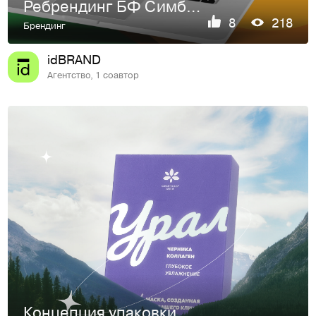
Ребрендинг БФ Симбиоз Добра
8
218
Брендинг
idBRAND
Агентство, 1 соавтор
Концепция упаковки для тканевых масок