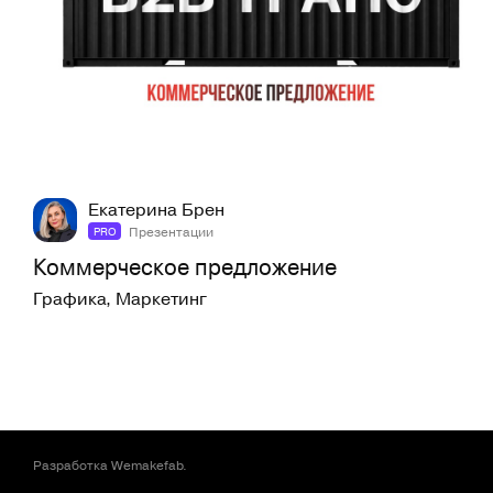
4
97
Екатерина Брен
Презентации
PRO
Коммерческое предложение
Графика
,
Маркетинг
Разработка
Wemakefab
.