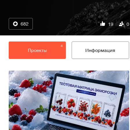
682
19
0
4
Проекты
Информация