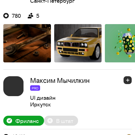
Санкт-Петербург
780
5
Максим Мычилкин
PRO
UI дизайн
Иркутск
Фриланс
В штат