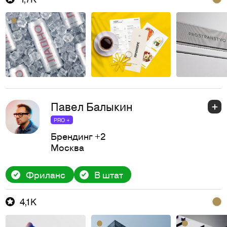
Павел Балыкин
PRO +
Брендинг
+2
Москва
Фриланс
В штат
4,1K