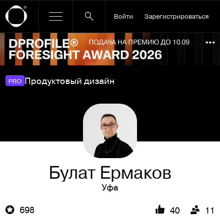
Войти
Зарегистрироваться
Ссылка баннера
По
Продуктовый дизайн
PRO
Булат Ермаков
Уфа
698
40
11