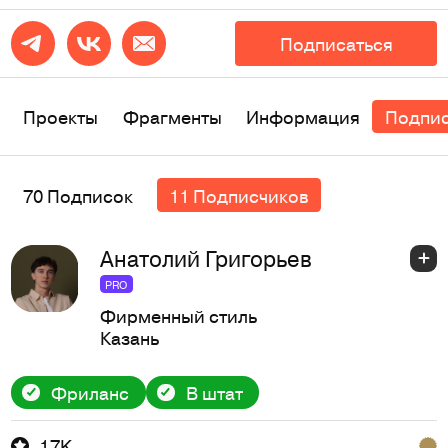
Подписаться
Проекты
Фрагменты
Информация
Подпи
70 Подписок
11 Подписчиков
Анатолий Григорьев
PRO
Фирменный стиль
Казань
Фриланс
В штат
1,7K