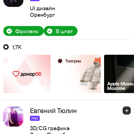
UI дизайн
Оренбург
Фриланс
В штат
1,7K
Евгений Тюлин
PRO
3D/CG графика