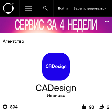
Войти
Зарегистрироваться
Ссылка баннера
По
Агентство
CADesign
Иваново
894
98
2