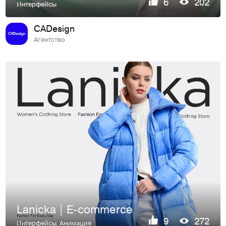
6
202
Интерфейсы
CADesign
Агентство
Lanicka | E-commerce
9
272
Интерфейсы
,
Анимация