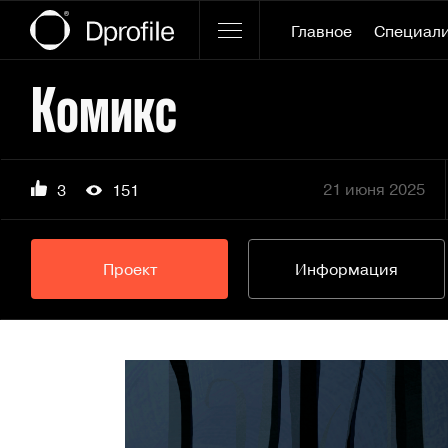
Главное
Специал
Комикс
21 июня 2025
3
151
Проект
Информация