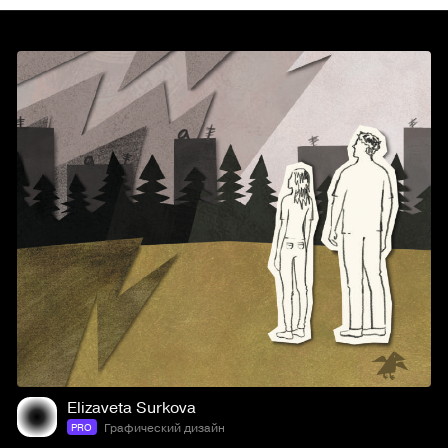
6
89
Elizaveta Surkova
Графический дизайн
PRO