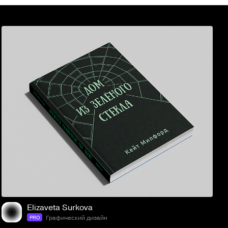
5
112
Elizaveta Surkova
Графический дизайн
PRO