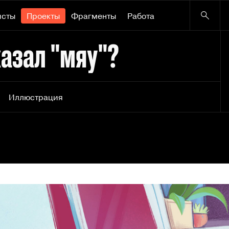
исты
Проекты
Фрагменты
Работа
казал "мяу"?
Иллюстрация